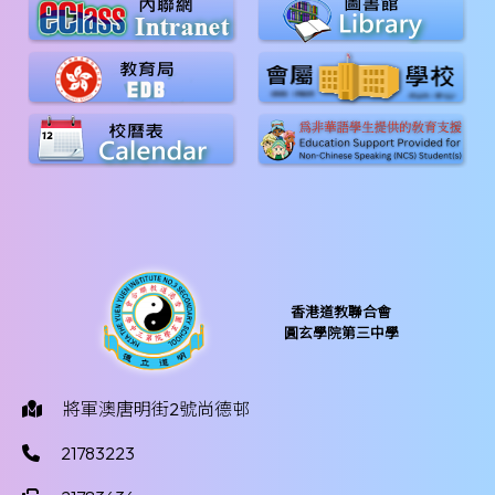
香港道教聯合會
圓玄學院第三中學
將軍澳唐明街2號尚德邨
21783223