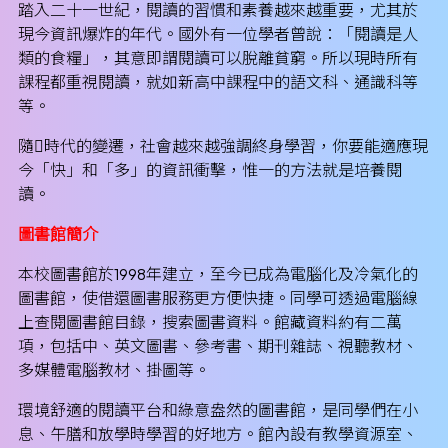
踏入二十一世紀，閱讀的習慣和素養越來越重要，尤其於
現今資訊爆炸的年代。國外有一位學者曾說：「閱讀是人
類的食糧」，其意即謂閱讀可以脫離貧窮。所以現時所有
課程都重視閱讀，就如新高中課程中的語文科、通識科等
等。
隨時代的變遷，社會越來越強調終身學習，你要能適應現
今「快」和「多」的資訊衝擊，惟一的方法就是培養閱
讀。
圖書館簡介
本校圖書館於1998年建立，至今已成為電腦化及冷氣化的
圖書館，使借還圖書服務更方便快捷。同學可透過電腦線
上查閱圖書館目錄，搜索圖書資料。館藏資料約有二萬
項，包括中、英文圖書、參考書、期刊雜誌、視聽教材、
多媒體電腦教材、掛圖等。
環境舒適的閱讀平台和綠意盎然的圖書館，是同學們在小
息、午膳和放學時學習的好地方。館內設有教學資源室、