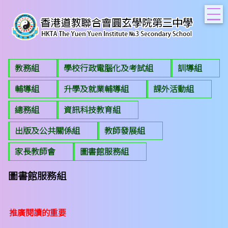
T
教務組
學校行政電腦化及考試組
訓導組
輔導組
升學及就業輔導組
課外活動組
總務組
資訊科技教育組
出版及公共關係組
教師發展組
家長教師會
圖書館服務組
圖書館服務組
推廣閱讀的重要