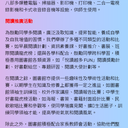
八部多媒體電腦、掃描器、影印機、打印機、二合一電視
錄影機和卡式收音錄音機等設施，供師生使用。
閱讀推廣活動
為鼓勵同學多閱讀，廣泛汲取知識，提昇智能，養成自學
及自我增值的習慣，我們舉辦了多種不同類型的活動和比
賽，如早晨閱讀計劃、資訊素養課、好書推介、書展、班
際閱讀龍虎榜；還與各學科配合，鼓勵同學跨科學習，積
極善用圖書館各類資源，如「悅讀越多 FUN」閱讀獎勵計
劃、好書獻給您、專題研習、閱讀大使計劃等。
在閱讀之餘，圖書館亦提供一些趣味性及學術性活動和比
賽，以期學生在知識及修養上都獲得一定之進益，如圖書
館領袖生訓練班、校外作家講座、閱讀報告比賽；中學生
好書龍虎榜活動，如海報、書簽、書籍封面設計比賽、民
歌歌唱比賽和參觀等，使同學增廣見聞、擴生活圈子，訓
練同學領袖才能，提高學術氣氛和閱讀風氣。
除此之外，圖書館積極配合家長教師會活動，協助他們整