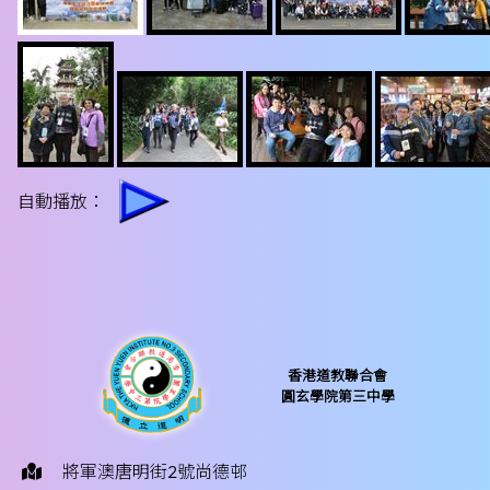
自動播放：
香港道教聯合會
圓玄學院第三中學
將軍澳唐明街2號尚德邨