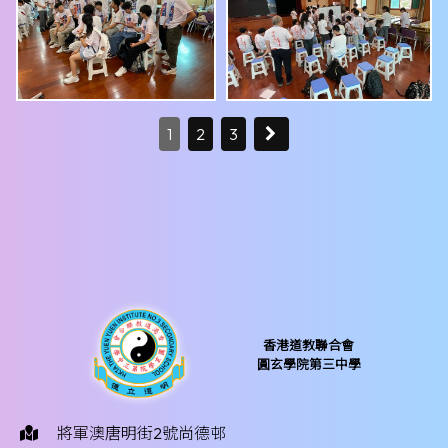
1
2
3
香港道教聯合會
圓玄學院第三中學
將軍澳唐明街2號尚德邨