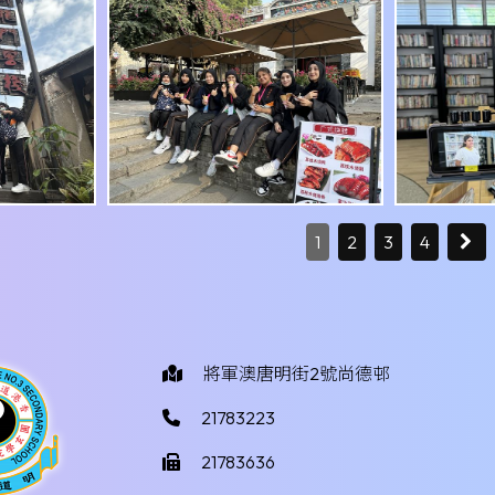
1
2
3
4
將軍澳唐明街2號尚德邨
21783223
21783636