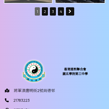
1
2
3
4
香港道教聯合會
圓玄學院第三中學
將軍澳唐明街2號尚德邨
21783223