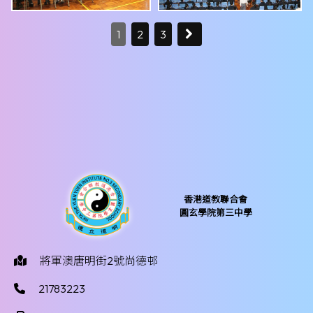
1
2
3
香港道教聯合會
圓玄學院第三中學
將軍澳唐明街2號尚德邨
21783223