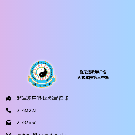
香港道教聯合會
圓玄學院第三中學
將軍澳唐明街2號尚德邨
21783223
21783636
yy3mail@hktayy3.edu.hk