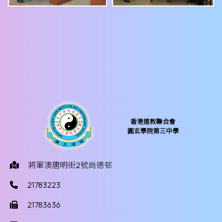
香港道教聯合會
圓玄學院第三中學
將軍澳唐明街2號尚德邨
21783223
21783636