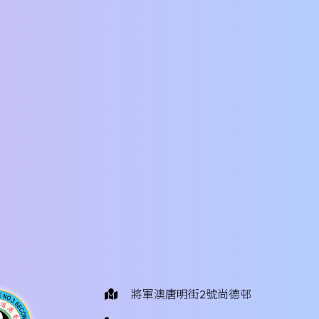
將軍澳唐明街2號尚德邨