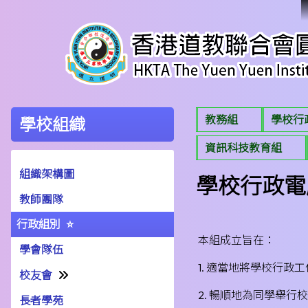
教務組
學校行
學校組織
資訊科技教育組
組織架構圖
學校行政電
教師團隊
行政組別
本組成立旨在：
學會隊伍
1. 適當地將學校行
校友會
2. 暢順地為同學舉
長者學苑
幹事名單