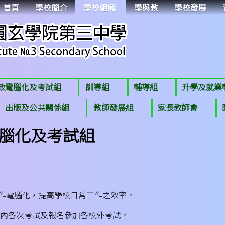
首頁
學校簡介
學校組織
學與教
學校發展
政電腦化及考試組
訓導組
輔導組
升學及就業
出版及公共關係組
教師發展組
家長教師會
腦化及考試組
政工作電腦化，提高學校日常工作之效率。
行校內各次考試及報名參加各校外考試。