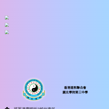
香港道教聯合會
圓玄學院第三中學
將軍澳唐明街2號尚德邨