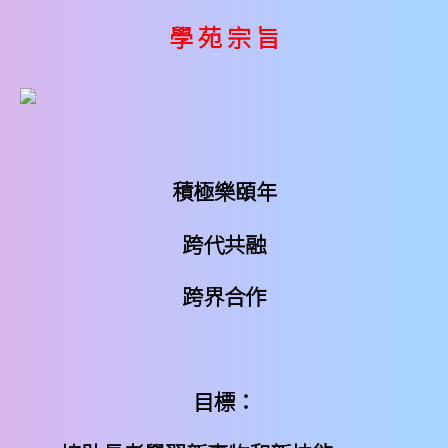
學 苑 宗 旨
積極樂頤年
跨代共融
跨界合作
目標：