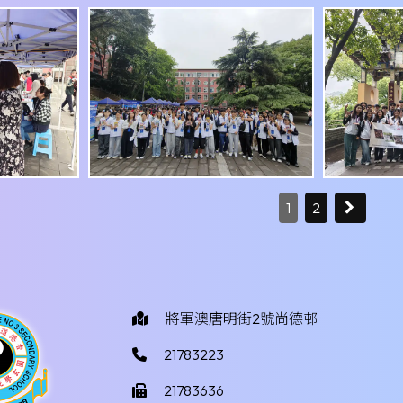
1
2
將軍澳唐明街2號尚德邨
21783223
21783636