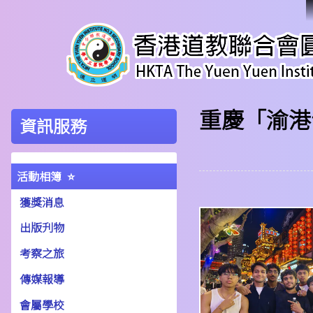
重慶「渝港
資訊服務
活動相簿
獲獎消息
出版刋物
考察之旅
傳媒報導
會屬學校