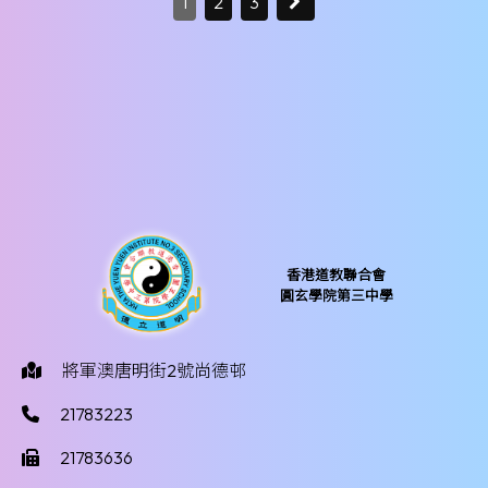
1
2
3
香港道教聯合會
圓玄學院第三中學
將軍澳唐明街2號尚德邨
21783223
21783636