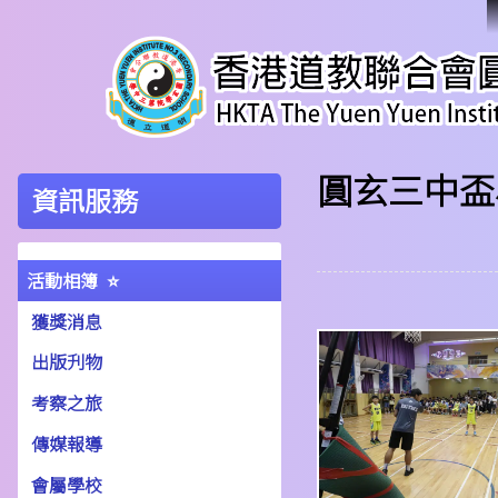
圓玄三中盃
資訊服務
活動相簿
獲獎消息
出版刋物
考察之旅
傳媒報導
會屬學校