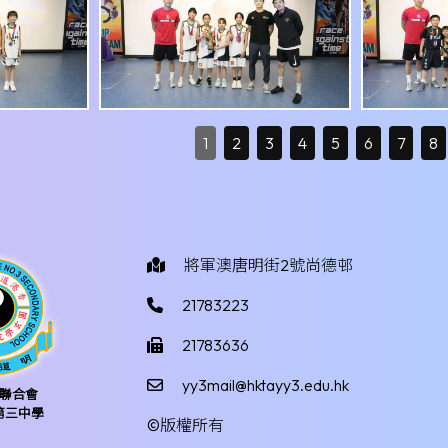
1
2
3
4
5
6
7
8
將軍澳唐明街2號尚德邨
21783223
21783636
yy3mail@hktayy3.edu.hk
聯合會
第三中學
©版權所有