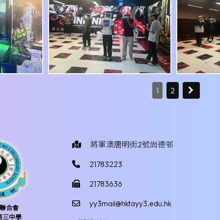
1
2
將軍澳唐明街2號尚德邨
21783223
21783636
yy3mail@hktayy3.edu.hk
聯合會
第三中學