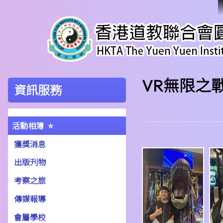
VR無限之
資訊服務
活動相簿
獲獎消息
出版刋物
考察之旅
傳媒報導
會屬學校