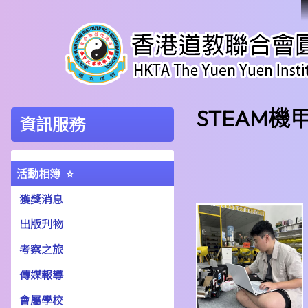
STEAM
資訊服務
活動相簿
獲獎消息
出版刋物
考察之旅
傳媒報導
會屬學校