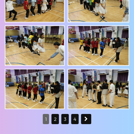
1
2
3
4