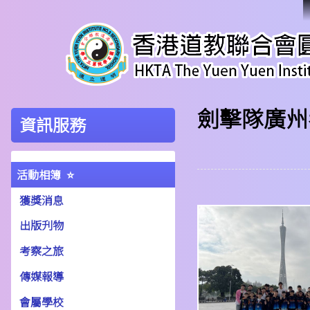
劍擊隊廣州
資訊服務
活動相簿
獲獎消息
出版刋物
考察之旅
傳媒報導
會屬學校