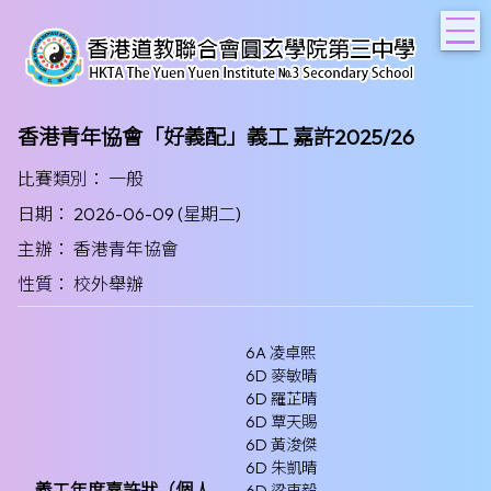
T
香港青年協會「好義配」義工 嘉許2025/26
比賽類別： 一般
日期： 2026-06-09 (星期二)
主辦： 香港青年協會
性質： 校外舉辦
6A 凌卓熙
6D 麥敏晴
6D 羅芷晴
6D 覃天賜
6D 黃浚傑
6D 朱凱晴
義工年度嘉許狀（個人