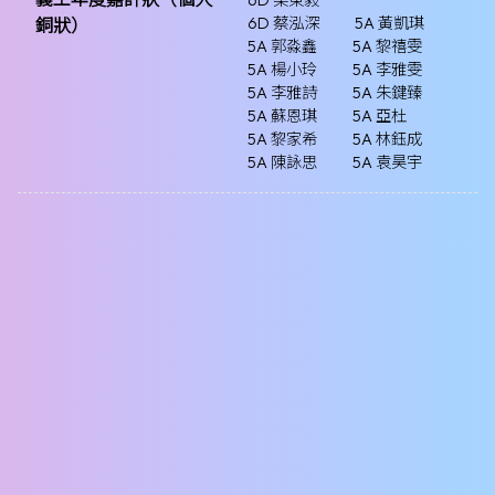
6D 梁東毅
6D 蔡泓深
5A 黃凱琪
銅狀）
5A 郭淼鑫
5A 黎禧雯
5A 楊小玲
5A 李雅雯
5A 李雅詩
5A 朱鍵臻
5A 蘇恩琪
5A 亞杜
5A 黎家希
5A 林鈺成
5A 陳詠思
5A 袁昊宇