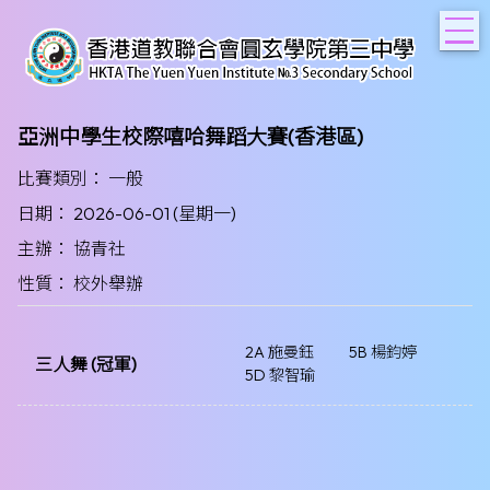
T
亞洲中學生校際嘻哈舞蹈大賽(香港區)
比賽類別： 一般
日期： 2026-06-01 (星期一)
主辦： 協青社
性質： 校外舉辦
2A 施曼鈺
5B 楊鈞婷
三人舞 (冠軍)
5D 黎智瑜