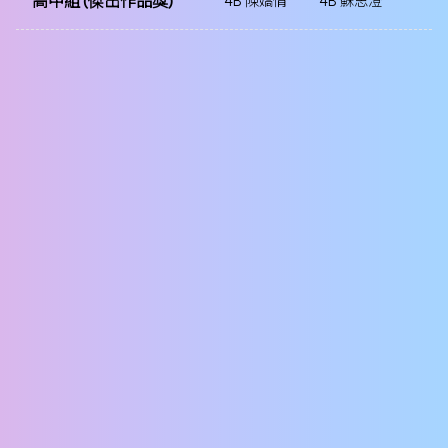
高中組 (傑出作品獎)
4B 陳嬌倩
4B 蘇思澄