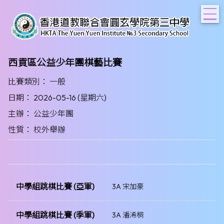
T
西貢區公益少年團棋藝比賽
比賽類別： 一般
日期： 2026-05-16 (星期六)
主辦： 公益少年團
性質： 校外舉辦
中學組跳棋比賽 (亞軍)
3A 宋加豪
中學組跳棋比賽 (季軍)
3A 潘浠桐