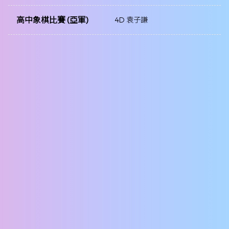
高中象棋比賽 (亞軍)
4D 袁子謙