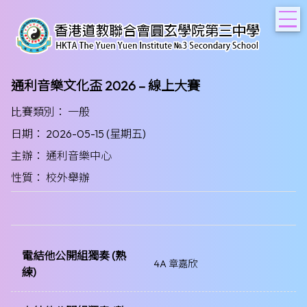
T
通利音樂文化盃 2026 – 線上大賽
比賽類別： 一般
日期： 2026-05-15 (星期五)
主辦： 通利音樂中心
性質： 校外舉辦
電結他公開組獨奏 (熟
4A 章嘉欣
練)