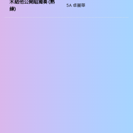
木結他公開組獨奏 (熟
5A 卓麗華
練)