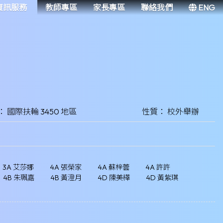
資訊服務
教師專區
家長專區
聯絡我們
ENG
 國際扶輪 3450 地區
性質： 校外舉辦
3A 艾莎娜
4A 張榮家
4A 蘇梓蕓
4A 許許
4B 朱珮嘉
4B 黃澄月
4D 陳美樺
4D 黃紫琪