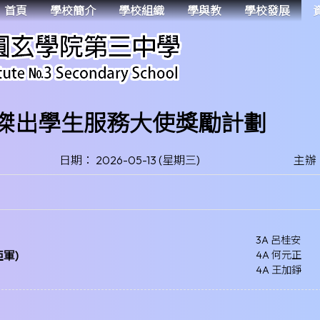
首頁
學校簡介
學校組織
學與教
學校發展
香港傑出學生服務大使獎勵計劃
日期： 2026-05-13 (星期三)
主辦：
3A 呂桂安
軍)
4A 何元正
4A 王加錚