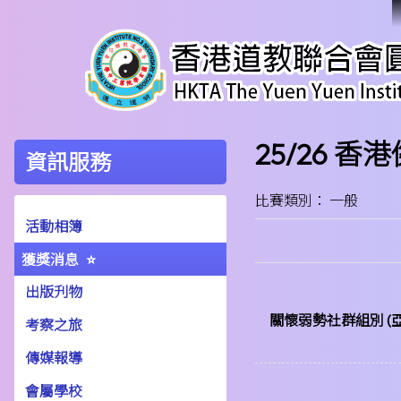
25/26 
資訊服務
比賽類別： 一般
活動相簿
獲獎消息
出版刋物
關懷弱勢社群組別 (亞
考察之旅
傳媒報導
會屬學校